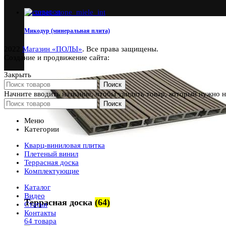
39 товаров
Микодур (минеральная плита)
2022
Магазин «ПОЛЫ»
. Все права защищены.
Создание и продвижение сайта:
Закрыть
Поиск
Начните вводить название, чтобы увидеть товар, который нужно 
Поиск
Меню
Категории
Кварц-виниловая плитка
Плетеный винил
Террасная доска
Комплектующие
Каталог
Видео
Террасная доска
(64)
Статьи
Контакты
64 товара