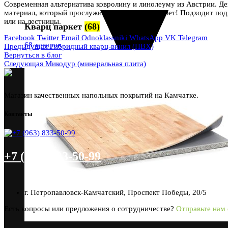
Современная альтернатива ковролину и линолеуму из Австрии. Де
материал, который прослужит Вам не менее 25 лет! Подходит под 
или на лестницы.
Кварц паркет
(68)
Facebook
Twitter
Email
Odnoklassniki
WhatsApp
VK
Telegram
68 товаров
Предыдущая
Гибридный кварц-винил (ПВХ)
Вернуться в блог
Следующая
Микодур (минеральная плита)
Магазин качественных напольных покрытий на Камчатке.
Контакты
+7 (963) 833-50-99
г. Петропавловск-Камчатский, Проспект Победы, 20/5
Есть вопросы или предложения о сотрудничестве?
Отправьте нам 