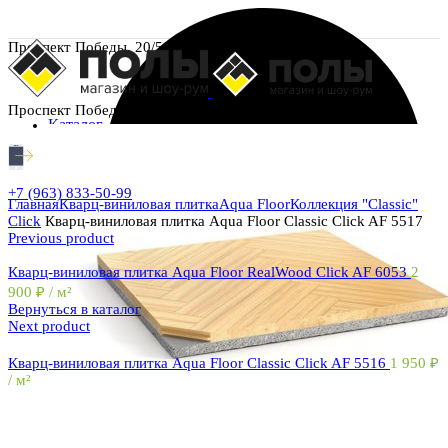
Проспект Победы, 20/5
Проспект Победы, 20/5
Каталог
+7 (963) 833-50-99
Главная
Кварц-виниловая плитка
Aqua Floor
Коллекция "Classic"
Click
Кварц-виниловая плитка Aqua Floor Classic Click AF 5517
Previous product
Кварц-виниловая плитка Aqua Floor RealWood Click AF 6053
2
900
₽
/ м²
Вернуться в каталог
Next product
Кварц-виниловая плитка Aqua Floor Classic Click AF 5516
1 950
₽
/ м²