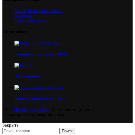
Кварц-виниловая плитка
Микодур
Паркетная доска
Свежие записи
Гибридный кварц-винил (ПВХ)
Плетеный винил
Микодур (минеральная плита)
2022
Магазин «ПОЛЫ»
. Все права защищены.
Создание и продвижение сайта:
Закрыть
Поиск