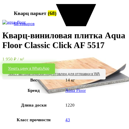
Кварц паркет
(68)
Увеличить
68 товаров
Кварц-виниловая плитка Aqua
Floor Classic Click AF 5517
1 950
₽
/ м²
Узнать цену в WhatsApp
Текст автоматически подготовлен для отправки в WA
Вес
14 кг
Бренд
Aqua Floor
Длина доски
1220
Класс прочности
43