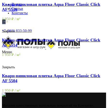
Кварц-виниловая плитка Aqua Floor Classic Click
Видео
Статьи
AF 5516
Контакты
1 950
₽
/ м²
+7 (963) 833-50-99
Закрыть
Кварц-виниловая плитка Aqua Floor Classic Click
AF 5514
Меню
1 950
₽
/ м²
Закрыть
Кварц-виниловая плитка Aqua Floor Classic Click
AF 5504
1 950
₽
/ м²
Магазин качественных напольных покрытий на Камчатке.