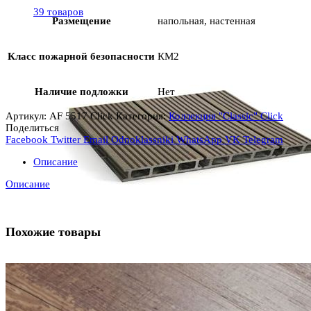
39 товаров
Размещение
напольная, настенная
Класс пожарной безопасности
КМ2
Наличие подложки
Нет
Артикул:
AF 5517 Click
Категория:
Коллекция "Classic" Click
Поделиться
Facebook
Twitter
Email
Odnoklassniki
WhatsApp
VK
Telegram
Описание
Описание
Похожие товары
Террасная доска
(64)
64 товара