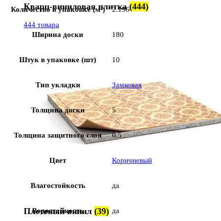
Кварц-виниловая плитка
(444)
Количество в упаковке (м²)
2.196
444 товара
Ширина доски
180
Штук в упаковке (шт)
10
Тип укладки
Замковая
Толщина доски
5
Толщина защитного слоя
0.5
Цвет
Коричневый
Влагостойкость
да
Плетеный винил
(39)
Водостойкость
да