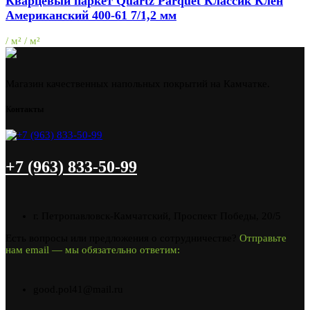
Кварцевый паркет Quartz Parquet Классик Клён
Американский 400-61 7/1,2 мм
/ м² / м²
Магазин качественных напольных покрытий на Камчатке.
Контакты
+7 (963) 833-50-99
г. Петропавловск-Камчатский, Проспект Победы, 20/5
Есть вопросы или предложения о сотрудничестве?
Отправьте
нам email — мы обязательно ответим:
good.pol41@mail.ru