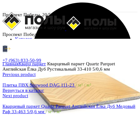
Проспект Победы, 20/5
Проспект Победы, 20/5
Каталог
+7 (963) 833-50-99
Главная
Кварц паркет
Кварцевый паркет Quartz Parquet
Английская Ёлка Дуб Рустикальный 33-410 5/0,6 мм
Previous product
Плитка ПВХ Snowood DAG 111-23
/ м² / м²
Вернуться в каталог
Next product
Кварцевый паркет Quartz Parquet Английская Ёлка Дуб Медовый
Раф 33-463 5/0,6 мм
/ м² / м²