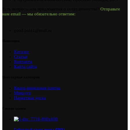
Есть вопросы или предложения о сотрудничестве?
Отправьте
нам email — мы обязательно ответим:
good.pol41@mail.ru
Навигация
Каталог
Статьи
Контакты
Карта сайта
Популярные категории
Кварц-виниловая плитка
Микодур
Паркетная доска
Свежие записи
Гибридный кварц-винил (ПВХ)