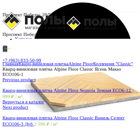
Проспект Победы, 20/5
Проспект Победы, 20/5
Каталог
+7 (963) 833-50-99
Главная
Кварц-виниловая плитка
Alpine Floor
Коллекция "Classic"
Кварц-виниловая плитка Alpine Floor Classic Ясень Макао
ЕСО106-1
Previous product
Кварц-виниловая плитка Alpine Floor Sequoia Темная ЕСО6-12
1
999
₽
/ м²
Вернуться в каталог
Next product
Кварц-виниловая плитка Alpine Floor Classic Ваниль Селект
ECO106-3 Дуб
2 590
₽
/ м²