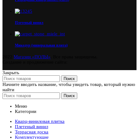
Плетеный винил
Микодур (минеральная плита)
2022
Магазин «ПОЛЫ»
. Все права защищены.
Создание и продвижение сайта:
Закрыть
Поиск
Начните вводить название, чтобы увидеть товар, который нужно
найти
Поиск
Меню
Категории
Кварц-виниловая плитка
Плетеный винил
Террасная доска
Комплектующие