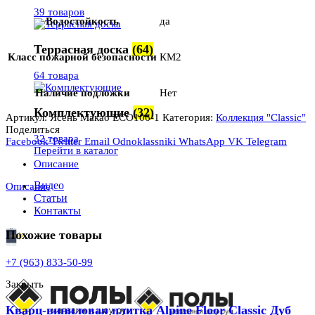
39 товаров
Водостойкость
да
Террасная доска
(64)
Класс пожарной безопасности
КМ2
64 товара
Наличие подложки
Нет
Комплектующие
(32)
Артикул:
Ясень Макао ЕСО106-1
Категория:
Коллекция "Classic"
Поделиться
32 товара
Facebook
Twitter
Email
Odnoklassniki
WhatsApp
VK
Telegram
Перейти в каталог
Описание
Видео
Описание
Статьи
Контакты
Похожие товары
+7 (963) 833-50-99
Закрыть
Кварц-виниловая плитка Alpine Floor Classic Дуб