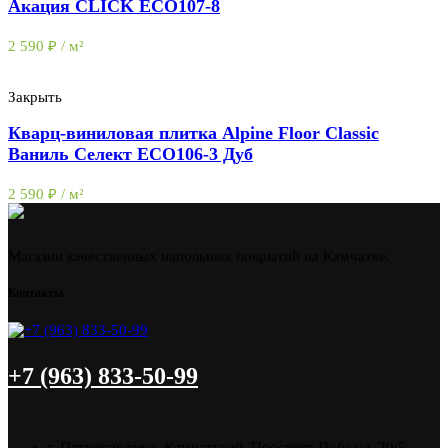
Акация CLICK ЕСО107-8
2 590
₽
/ м²
Закрыть
Кварц-виниловая плитка Alpine Floor Classic
Ваниль Селект ECO106-3 Дуб
2 590
₽
/ м²
Магазин качественных напольных покрытий на Камчатке.
Контакты
+7 (963) 833-50-99
г. Петропавловск-Камчатский, Проспект Победы, 20/5