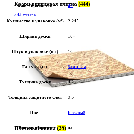
Кварц-виниловая плитка
(444)
Класс прочности
43
444 товара
Количество в упаковке (м²)
2.245
Ширина доски
184
Штук в упаковке (шт)
10
Тип укладки
Замковая
Толщина доски
4.2
Толщина защитного слоя
0.5
Цвет
Бежевый
Плетеный винил
(39)
Влагостойкость
да