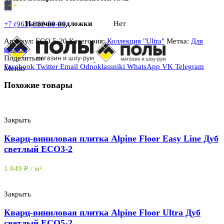
Наличие подложки
Нет
+7 (963) 833-50-99
Артикул:
ECO 5-20
Категория:
Коллекция "Ultra"
Метка:
Для
ванной
Поделиться
Facebook
Twitter
Email
Odnoklassniki
WhatsApp
VK
Telegram
Меню
Похожие товары
Закрыть
Кварц-виниловая плитка Alpine Floor Easy Line Дуб
светлый ЕСО3-2
1 849
₽
/ м²
Закрыть
Кварц-виниловая плитка Alpine Floor Ultra Дуб
светлый ЕСО5-2