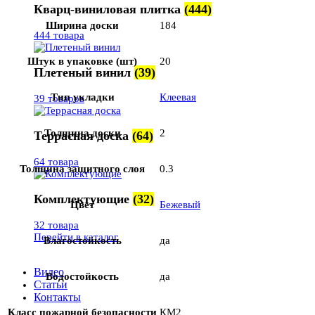
Кварц-виниловая плитка
(444)
Ширина доски
184
444 товара
Штук в упаковке (шт)
20
Плетеный винил
(39)
Тип укладки
Клеевая
39 товаров
Толщина доски
2
Террасная доска
(64)
64 товара
Толщина защитного слоя
0.3
Комплектующие
(32)
Цвет
Бежевый
32 товара
Перейти в каталог
Влагостойкость
да
Видео
Водостойкость
да
Статьи
Контакты
Класс пожарной безопасности
КМ2