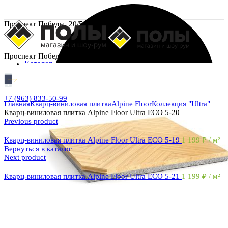
Проспект Победы, 20/5
Проспект Победы, 20/5
Каталог
+7 (963) 833-50-99
Главная
Кварц-виниловая плитка
Alpine Floor
Коллекция "Ultra"
Кварц-виниловая плитка Alpine Floor Ultra ECO 5-20
Previous product
Кварц-виниловая плитка Alpine Floor Ultra ECO 5-19
1 199
₽
/ м²
Вернуться в каталог
Next product
Кварц-виниловая плитка Alpine Floor Ultra ECO 5-21
1 199
₽
/ м²