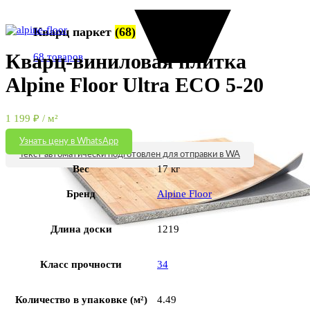
Увеличить
Кварц паркет
(68)
Кварц-виниловая плитка
68 товаров
Alpine Floor Ultra ECO 5-20
1 199
₽
/ м²
Узнать цену в WhatsApp
Текст автоматически подготовлен для отправки в WA
Вес
17 кг
Бренд
Alpine Floor
Длина доски
1219
Класс прочности
34
Количество в упаковке (м²)
4.49