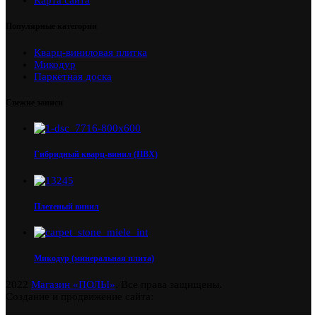
Карта сайта
Популярные категории
Кварц-виниловая плитка
Микодур
Паркетная доска
Свежие записи
Гибридный кварц-винил (ПВХ)
Плетеный винил
Микодур (минеральная плита)
2022
Магазин «ПОЛЫ»
. Все права защищены.
Создание и продвижение сайта: