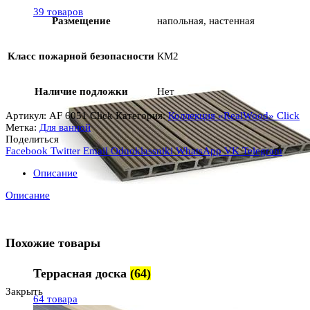
39 товаров
Размещение
напольная, настенная
Класс пожарной безопасности
КМ2
Наличие подложки
Нет
Артикул:
AF 6051 Click
Категория:
Коллекция «RealWood» Click
Метка:
Для ванной
Поделиться
Facebook
Twitter
Email
Odnoklassniki
WhatsApp
VK
Telegram
Описание
Описание
Похожие товары
Террасная доска
(64)
Закрыть
64 товара