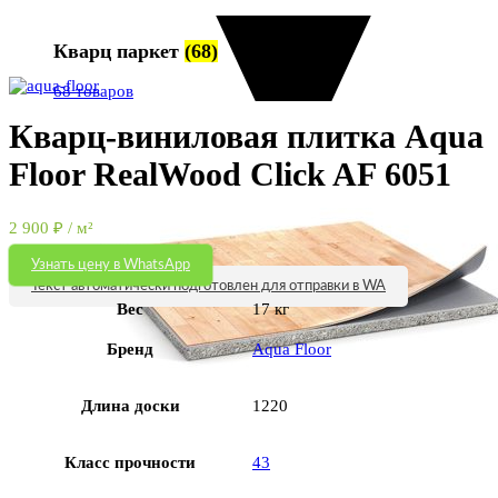
Кварц паркет
(68)
Увеличить
68 товаров
Кварц-виниловая плитка Aqua
Floor RealWood Click AF 6051
2 900
₽
/ м²
Узнать цену в WhatsApp
Текст автоматически подготовлен для отправки в WA
Вес
17 кг
Бренд
Aqua Floor
Длина доски
1220
Класс прочности
43