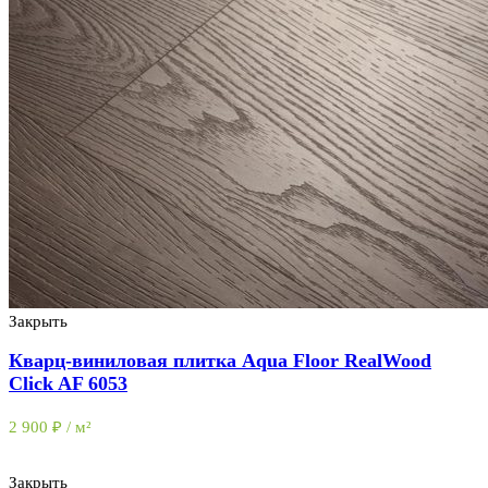
Видео
Статьи
Контакты
+7 (963) 833-50-99
Меню
Закрыть
Кварц-виниловая плитка Aqua Floor RealWood
Click AF 6053
2 900
₽
/ м²
Закрыть