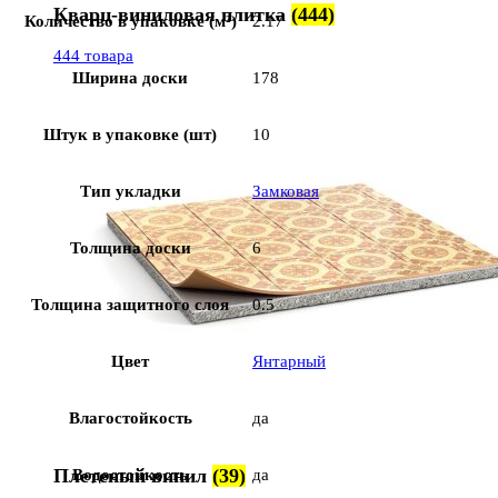
Кварц-виниловая плитка
(444)
Количество в упаковке (м²)
2.17
444 товара
Ширина доски
178
Штук в упаковке (шт)
10
Тип укладки
Замковая
Толщина доски
6
Толщина защитного слоя
0.5
Цвет
Янтарный
Влагостойкость
да
Плетеный винил
(39)
Водостойкость
да