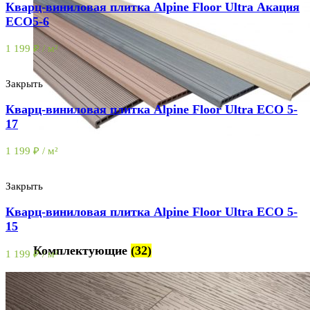
Кварц-виниловая плитка Alpine Floor Ultra Акация
ЕСО5-6
1 199
₽
/ м²
Закрыть
Кварц-виниловая плитка Alpine Floor Ultra ECO 5-
17
1 199
₽
/ м²
Закрыть
Кварц-виниловая плитка Alpine Floor Ultra ECO 5-
15
Комплектующие
(32)
1 199
₽
/ м²
32 товара
Перейти в каталог