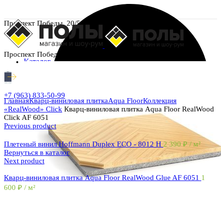
Проспект Победы, 20/5
Проспект Победы, 20/5
Каталог
+7 (963) 833-50-99
Главная
Кварц-виниловая плитка
Aqua Floor
Коллекция
«RealWood» Click
Кварц-виниловая плитка Aqua Floor RealWood
Click AF 6051
Previous product
Плетеный винил Hoffmann Duplex ECO - 8012 H
2 390
₽
/ м²
Вернуться в каталог
Next product
Кварц-виниловая плитка Aqua Floor RealWood Glue AF 6051
1
600
₽
/ м²