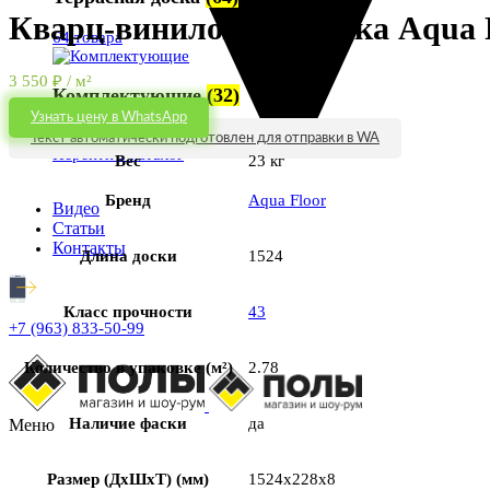
Кварц-виниловая плитка Aqua 
64 товара
3 550
₽
/ м²
Комплектующие
(32)
Узнать цену в WhatsApp
32 товара
Текст автоматически подготовлен для отправки в WA
Перейти в каталог
Вес
23 кг
Бренд
Aqua Floor
Видео
Статьи
Контакты
Длина доски
1524
Класс прочности
43
+7 (963) 833-50-99
Количество в упаковке (м²)
2.78
Наличие фаски
да
Меню
Размер (ДхШхТ) (мм)
1524x228x8