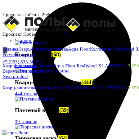
Проспект Победы, 20/5
Проспект Победы, 20/5
Каталог
Главная
Кварц-виниловая плитка
Aqua Floor
Коллекция "RealWood X
Кварц паркет
(68)
Previous product
+7 (963) 833-50-99
68 товаров
Кварц-виниловая плитка Aqua Floor RealWood XL AF8001XL
3 55
Вернуться в каталог
Next product
Кварц-виниловая плитка
(444)
Кварц-виниловая плитка Aqua Floor RealWood XL AF8003XL
3 55
444 товара
Плетеный винил
(39)
39 товаров
Увеличить
Террасная доска
(64)