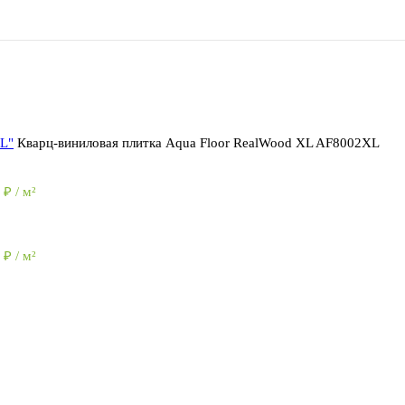
L"
Кварц-виниловая плитка Aqua Floor RealWood XL AF8002XL
0
₽
/ м²
0
₽
/ м²