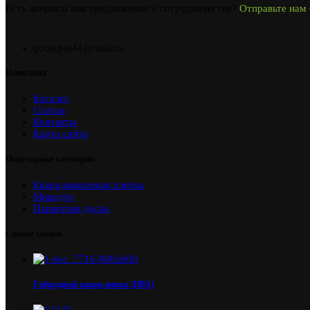
Есть вопросы или предложения о сотрудничестве?
Отправьте нам 
good.pol41@mail.ru
Навигация
Каталог
Статьи
Контакты
Карта сайта
Популярные категории
Кварц-виниловая плитка
Микодур
Паркетная доска
Свежие записи
Гибридный кварц-винил (ПВХ)