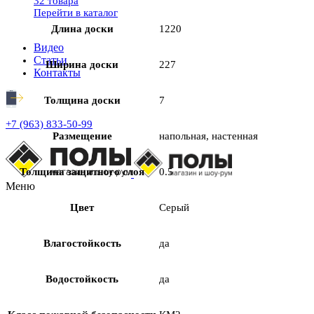
32 товара
Перейти в каталог
Длина доски
1220
Видео
Статьи
Ширина доски
227
Контакты
Толщина доски
7
+7 (963) 833-50-99
Размещение
напольная, настенная
Толщина защитного слоя
0.5
Меню
Цвет
Серый
Влагостойкость
да
Водостойкость
да