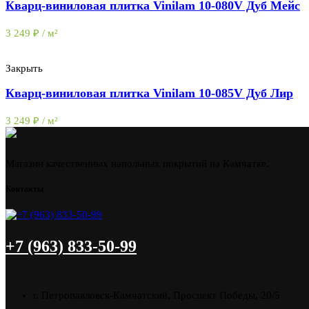
Кварц-виниловая плитка Vinilam 10-080V Дуб Мейс
3 249
₽
/ м²
Закрыть
Кварц-виниловая плитка Vinilam 10-085V Дуб Лир
3 249
₽
/ м²
Магазин качественных напольных покрытий на Камчатке.
Контакты
+7 (963) 833-50-99
г. Петропавловск-Камчатский, Проспект Победы, 20/5