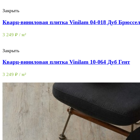
Закрыть
Кварц-виниловая плитка Vinilam 04-018 Дуб Брюссе
3 249
₽
/ м²
Закрыть
Кварц-виниловая плитка Vinilam 10-064 Дуб Гент
3 249
₽
/ м²