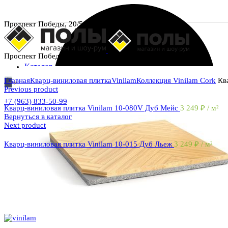
Проспект Победы, 20/5
Проспект Победы, 20/5
Каталог
Главная
Кварц-виниловая плитка
Vinilam
Коллекция Vinilam Cork
Ква
Previous product
+7 (963) 833-50-99
Кварц-виниловая плитка Vinilam 10-080V Дуб Мейс
3 249
₽
/ м²
Вернуться в каталог
Next product
Кварц-виниловая плитка Vinilam 10-015 Дуб Льеж
3 249
₽
/ м²
Увеличить