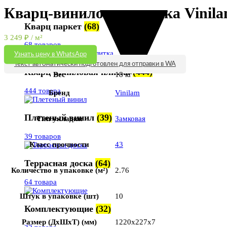
Кварц-виниловая плитка Vinila
Кварц паркет
(68)
3 249
₽
/ м²
68 товаров
Узнать цену в WhatsApp
Текст автоматически подготовлен для отправки в WA
Кварц-виниловая плитка
(444)
Вес
18 кг
444 товара
Бренд
Vinilam
Плетеный винил
(39)
Тип укладки
Замковая
39 товаров
Класс прочности
43
Террасная доска
(64)
Количество в упаковке (м²)
2.76
64 товара
Штук в упаковке (шт)
10
Комплектующие
(32)
Размер (ДхШхТ) (мм)
1220x227x7