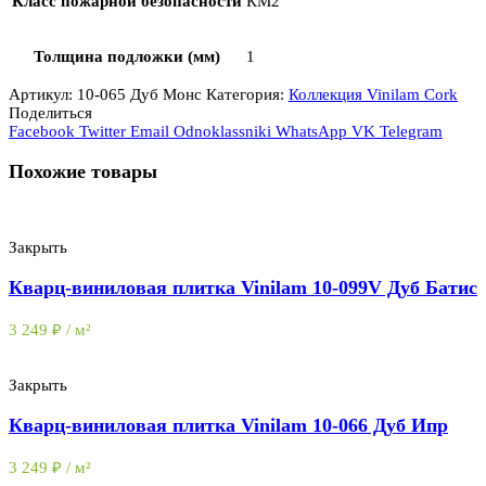
Класс пожарной безопасности
КМ2
Толщина подложки (мм)
1
Артикул:
10-065 Дуб Монс
Категория:
Коллекция Vinilam Cork
Поделиться
Facebook
Twitter
Email
Odnoklassniki
WhatsApp
VK
Telegram
Похожие товары
Закрыть
Кварц-виниловая плитка Vinilam 10-099V Дуб Батис
3 249
₽
/ м²
Закрыть
Кварц-виниловая плитка Vinilam 10-066 Дуб Ипр
3 249
₽
/ м²