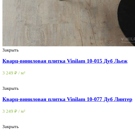
Закрыть
Кварц-виниловая плитка Vinilam 10-015 Дуб Льеж
3 249
₽
/ м²
Закрыть
Кварц-виниловая плитка Vinilam 10-077 Дуб Линтер
3 249
₽
/ м²
Закрыть