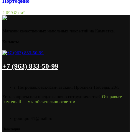
Портофино
2 099
₽
/ м²
Магазин качественных напольных покрытий на Камчатке.
Контакты
+7 (963) 833-50-99
г. Петропавловск-Камчатский, Проспект Победы, 20/5
Есть вопросы или предложения о сотрудничестве?
Отправьте
нам email — мы обязательно ответим:
good.pol41@mail.ru
Навигация