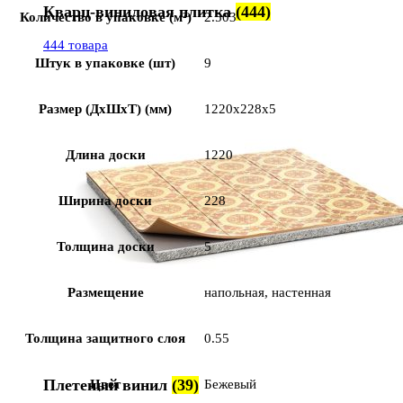
Кварц-виниловая плитка
(444)
Количество в упаковке (м²)
2.503
444 товара
Штук в упаковке (шт)
9
Размер (ДхШхТ) (мм)
1220x228x5
Длина доски
1220
Ширина доски
228
Толщина доски
5
Размещение
напольная, настенная
Толщина защитного слоя
0.55
Плетеный винил
(39)
Цвет
Бежевый