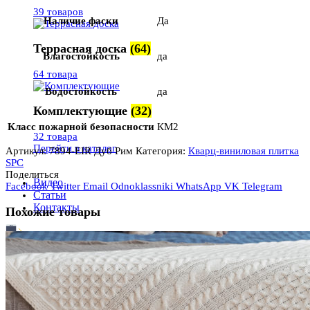
39 товаров
Наличие фаски
Да
Террасная доска
(64)
Влагостойкость
да
64 товара
Водостойкость
да
Комплектующие
(32)
Класс пожарной безопасности
КМ2
32 товара
Перейти в каталог
Артикул:
7894-EIR Дуб Рим
Категория:
Кварц-виниловая плитка
SPC
Поделиться
Видео
Facebook
Twitter
Email
Odnoklassniki
WhatsApp
VK
Telegram
Статьи
Контакты
Похожие товары
+7 (963) 833-50-99