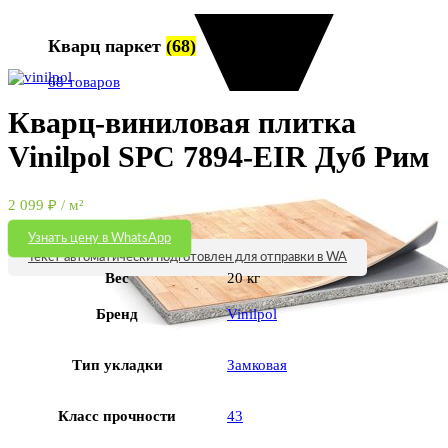
Кварц паркет
(68)
Увеличить
68 товаров
Кварц-виниловая плитка
Vinilpol SPC 7894-EIR Дуб Рим
2 099
₽
/ м²
Узнать цену в WhatsApp
Текст автоматически подготовлен для отправки в WA
Вес
20 кг
Бренд
Vinilpol
Тип укладки
Замковая
Класс прочности
43