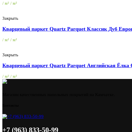
/ м² / м²
Закрыть
Кварцевый паркет Quartz Parquet Классик Дуб Европ
/ м² / м²
Закрыть
Кварцевый паркет Quartz Parquet Английская Ёлка О
/ м² / м²
Магазин качественных напольных покрытий на Камчатке.
Контакты
+7 (963) 833-50-99