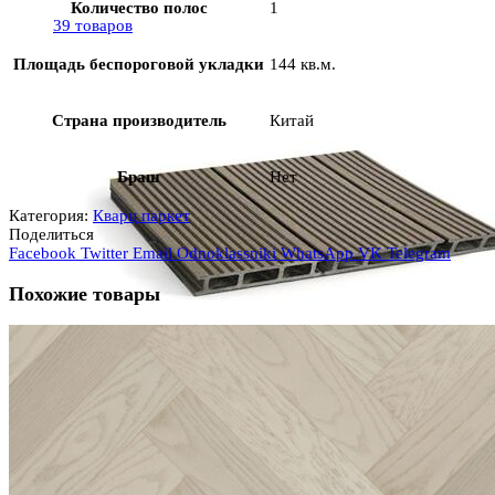
Количество полос
1
39 товаров
Площадь беспороговой укладки
144 кв.м.
Страна производитель
Китай
Браш
Нет
Категория:
Кварц паркет
Поделиться
Facebook
Twitter
Email
Odnoklassniki
WhatsApp
VK
Telegram
Похожие товары
Террасная доска
(64)
64 товара