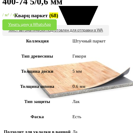
400-74 5/0,6 мм
Кварц паркет
(68)
/ м² / м²
Узнать цену в WhatsApp
68 товаров
Текст автоматически подготовлен для отправки в WA
Коллекция
Штучный паркет
Тип древесины
Гикори
Толщина доски
5 мм
Толщина шпона
0.6 мм
Тип защиты
Лак
Фаска
Есть
Подходит для укладки в ванной
Да