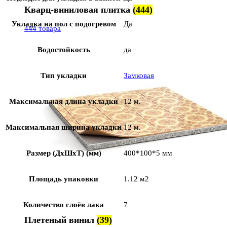
Кварц-виниловая плитка
(444)
Укладка на пол c подогревом
Да
444 товара
Водостойкость
да
Тип укладки
Замковая
Максимальная длина укладки
12 м.
Максимальная ширина укладки
12 м.
Размер (ДхШхТ) (мм)
400*100*5 мм
Площадь упаковки
1.12 м2
Количество слоёв лака
7
Плетеный винил
(39)