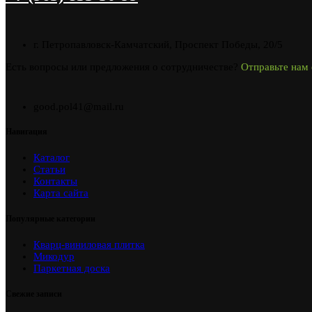
г. Петропавловск-Камчатский, Проспект Победы, 20/5
Есть вопросы или предложения о сотрудничестве?
Отправьте нам 
good.pol41@mail.ru
Навигация
Каталог
Статьи
Контакты
Карта сайта
Популярные категории
Кварц-виниловая плитка
Микодур
Паркетная доска
Свежие записи