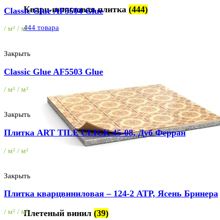
Кварц-виниловая плитка
(444)
Classic Glue AF5504 Glue
444 товара
/ м² / м²
Закрыть
Classic Glue AF5503 Glue
/ м² / м²
Закрыть
Плитка ART TILE CLICK 45-08, Дуб Ферран
/ м² / м²
Закрыть
Плитка кварцвиниловая – 124-2 ATP, Ясень Бринера
/ м² / м²
Плетеный винил
(39)