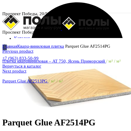
Проспект Победы, 20/5
Проспект Победы, 20/5
Каталог
Главная
Кварц-виниловая плитка
Parquet Glue AF2514PG
Previous product
+7 (963) 833-50-99
Плитка кварцвиниловая – AT 750, Ясень Приморский
/ м² / м²
Вернуться в каталог
Next product
Parquet Glue AF2513PG
/ м² / м²
Увеличить
Parquet Glue AF2514PG