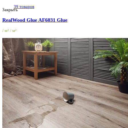
39 товаров
Закрыть
RealWood Glue AF6031 Glue
/ м² / м²
Террасная доска
(64)
64 товара