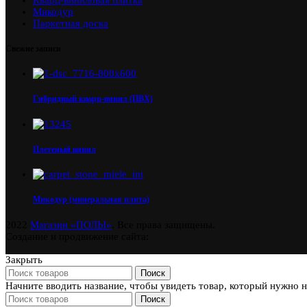
Микодур
Паркетная доска
Свежие записи
Гибридный кварц-винил (ПВХ)
Плетеный винил
Микодур (минеральная плита)
2022
Магазин «ПОЛЫ»
. Все права защищены.
Создание и продвижение сайта:
Закрыть
Поиск
Начните вводить название, чтобы увидеть товар, который нужно 
Поиск