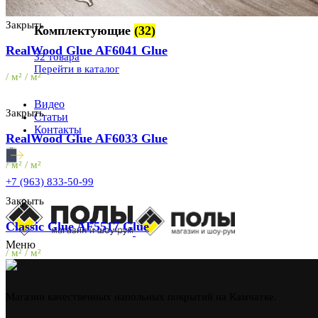
Закрыть
Комплектующие
(32)
RealWood Glue AF6041 Glue
32 товара
Перейти в каталог
/ м² / м²
Видео
Закрыть
Статьи
Контакты
RealWood Glue AF6033 Glue
/ м² / м²
+7 (963) 833-50-99
Закрыть
Classic Glue AF5517 Glue
Меню
/ м² / м²
Магазин качественных напольных покрытий на Камчатке.