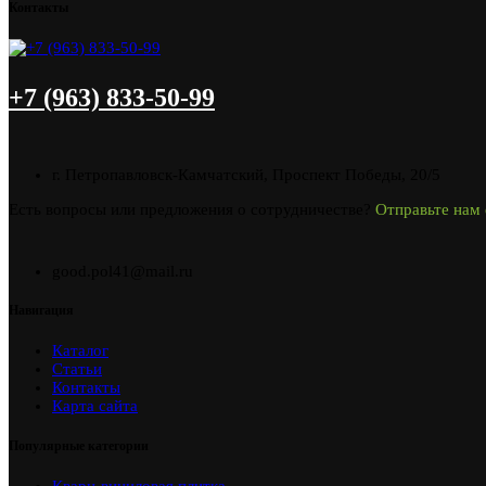
Контакты
+7 (963) 833-50-99
г. Петропавловск-Камчатский, Проспект Победы, 20/5
Есть вопросы или предложения о сотрудничестве?
Отправьте нам 
good.pol41@mail.ru
Навигация
Каталог
Статьи
Контакты
Карта сайта
Популярные категории
Кварц-виниловая плитка