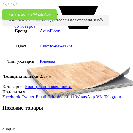
/ м² / м²
Кварц паркет
(68)
Узнать цену в WhatsApp
Текст автоматически подготовлен для отправки в WA
68 товаров
Бренд
AquaFloor
Цвет
Светло-бежевый
Тип укладки
Клеевая
Толщина плитки
2.5мм
Категория:
Кварц-виниловая плитка
Поделиться
Facebook
Twitter
Email
Odnoklassniki
WhatsApp
VK
Telegram
Похожие товары
Закрыть