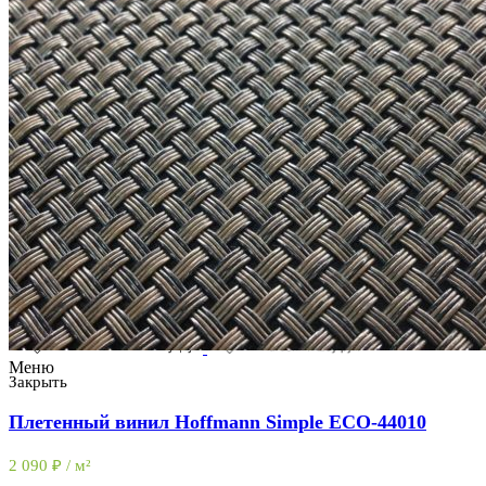
Комплектующие
(32)
32 товара
Перейти в каталог
Видео
Статьи
Контакты
+7 (963) 833-50-99
Меню
Закрыть
Плетенный винил Hoffmann Simple ECO-44010
2 090
₽
/ м²