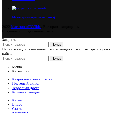
Микодур (минеральная плита)
2022
Магазин «ПОЛЫ»
. Все права защищены.
Создание и продвижение сайта:
Закрыть
Поиск
Начните вводить название, чтобы увидеть товар, который нужно
найти
Поиск
Меню
Категории
Кварц-виниловая плитка
Плетеный винил
Террасная доска
Комплектующие
Каталог
Видео
Статьи
Контакты