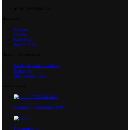
good.pol41@mail.ru
Навигация
Каталог
Статьи
Контакты
Карта сайта
Популярные категории
Кварц-виниловая плитка
Микодур
Паркетная доска
Свежие записи
Гибридный кварц-винил (ПВХ)
Плетеный винил