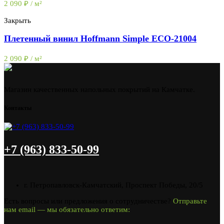
2 090
₽
/ м²
Закрыть
Плетенный винил Hoffmann Simple ECO-21004
2 090
₽
/ м²
Магазин качественных напольных покрытий на Камчатке.
Контакты
+7 (963) 833-50-99
г. Петропавловск-Камчатский, Проспект Победы, 20/5
Есть вопросы или предложения о сотрудничестве?
Отправьте
нам email — мы обязательно ответим: