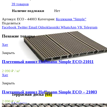
39 товаров
Наличие подложки
Нет
Артикул:
ECO - 44003
Категория:
Коллекция "Simple"
Поделиться
Facebook
Twitter
Email
Odnoklassniki
WhatsApp
VK
Telegram
Похожие товары
Хит
Закрыть
Плетенный винил Hoffmann Simple ECO-21011
2 090
₽
/ м²
Хит
Закрыть
Плетенный винил Hoffmann Simple ECO – 21003
Террасная доска
(64)
2 090
₽
/ м²
64 товара