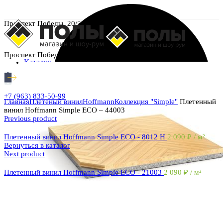
Проспект Победы, 20/5
Проспект Победы, 20/5
Каталог
+7 (963) 833-50-99
Главная
Плетеный винил
Hoffmann
Коллекция "Simple"
Плетенный
винил Hoffmann Simple ECO – 44003
Previous product
Плетенный винил Hoffmann Simple ECO - 8012 H
2 090
₽
/ м²
Вернуться в каталог
Next product
Плетенный винил Hoffmann Simple ECO - 21003
2 090
₽
/ м²
Увеличить