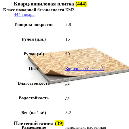
Кварц-виниловая плитка
(444)
Класс пожарной безопасности
КМ2
444 товара
Толщина покрытия
2.8
Рулон (п.м.)
15
Рулон (м²)
30
Цвет
Коричнево-бежевый
Влагостойкость
да
Водостойкость
да
Вес (на 1 м²)
3.2
Плетеный винил
(39)
Размещение
напольная, настенная