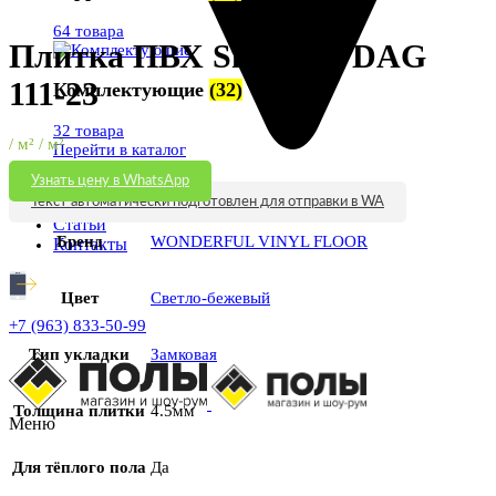
Увеличить
64 товара
Плитка ПВХ Snowood DAG
111-23
Комплектующие
(32)
32 товара
/ м² / м²
Перейти в каталог
Узнать цену в WhatsApp
Видео
Текст автоматически подготовлен для отправки в WA
Статьи
Бренд
WONDERFUL VINYL FLOOR
Контакты
Цвет
Светло-бежевый
+7 (963) 833-50-99
Тип укладки
Замковая
Толщина плитки
4.5мм
Меню
Для тёплого пола
Да