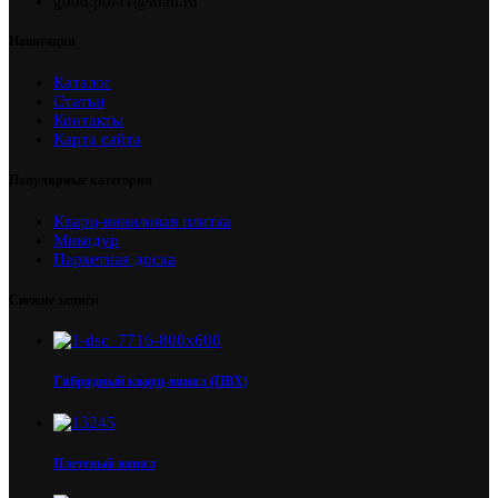
good.pol41@mail.ru
Навигация
Каталог
Статьи
Контакты
Карта сайта
Популярные категории
Кварц-виниловая плитка
Микодур
Паркетная доска
Свежие записи
Гибридный кварц-винил (ПВХ)
Плетеный винил