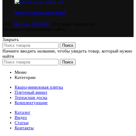
Микодур (минеральная плита)
2022
Магазин «ПОЛЫ»
. Все права защищены.
Создание и продвижение сайта:
Закрыть
Поиск
Начните вводить название, чтобы увидеть товар, который нужно
найти
Поиск
Меню
Категории
Кварц-виниловая плитка
Плетеный винил
Террасная доска
Комплектующие
Каталог
Видео
Статьи
Контакты