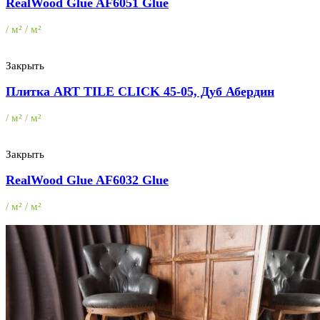
RealWood Glue AF6051 Glue
/ м² / м²
Закрыть
Плитка ART TILE CLICK 45-05, Дуб Абердин
/ м² / м²
Закрыть
RealWood Glue AF6032 Glue
/ м² / м²