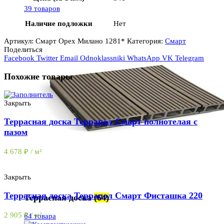
39 товаров
Наличие подложки
Нет
Артикул:
Смарт Орех Милано 1281*
Категория:
Смарт
Поделиться
Facebook
Twitter
Email
Odnoklassniki
WhatsApp
VK
Telegram
Похожие товары
Закрыть
Террасная доска Террапол Смарт полнотелая с
пазом
4 678
₽
/ м²
Закрыть
Террасная доска Террапол Смарт Фисташка 220
Террасная доска
(64)
2 905
₽
/ м²
64 товара