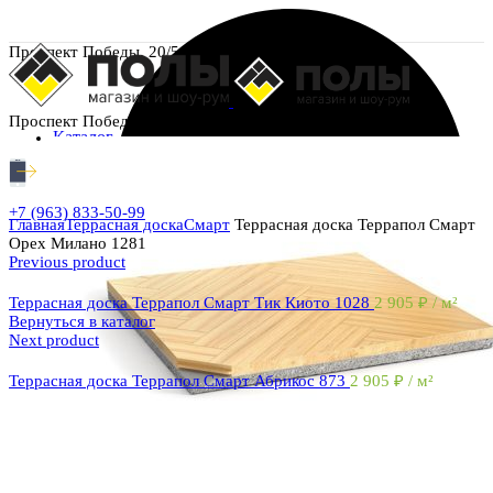
Проспект Победы, 20/5
Проспект Победы, 20/5
Каталог
+7 (963) 833-50-99
Главная
Террасная доска
Смарт
Террасная доска Террапол Смарт
Орех Милано 1281
Previous product
Террасная доска Террапол Смарт Тик Киото 1028
2 905
₽
/ м²
Вернуться в каталог
Next product
Террасная доска Террапол Смарт Абрикос 873
2 905
₽
/ м²