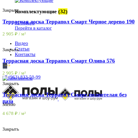
Закрыть
Комплектующие
(32)
Террасная доска Террапол Смарт Черное дерево 190
32 товара
Перейти в каталог
2 905
₽
/ м²
Видео
Статьи
Закрыть
Контакты
Террасная доска Террапол Смарт Олива 576
2 905
₽
/ м²
+7 (963) 833-50-99
Закрыть
Террасная доска Террапол Смарт полнотелая без
паза
Меню
4 678
₽
/ м²
Закрыть