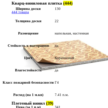
Кварц-виниловая плитка
(444)
Ширина доски
130
444 товара
Толщина доски
22
Размещение
напольная, настенная
Стойкость к выгоранию
да
Цвет
Коричневый
Влагостойкость
да
Класс пожарной безопасности
Г4
Расход (на 1 м.кв)
7.41 п.м.
Плетеный винил
(39)
Цена (за 1 п.м)
341