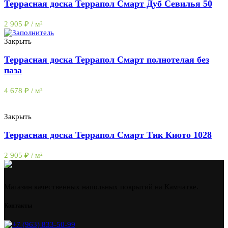
Террасная доска Террапол Смарт Дуб Севилья 50
2 905
₽
/ м²
Закрыть
Террасная доска Террапол Смарт полнотелая без
паза
4 678
₽
/ м²
Закрыть
Террасная доска Террапол Смарт Тик Киото 1028
2 905
₽
/ м²
Магазин качественных напольных покрытий на Камчатке.
Контакты