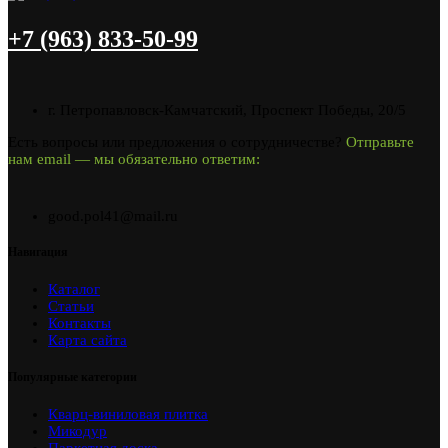
+7 (963) 833-50-99
г. Петропавловск-Камчатский, Проспект Победы, 20/5
Есть вопросы или предложения о сотрудничестве?
Отправьте
нам email — мы обязательно ответим:
good.pol41@mail.ru
Навигация
Каталог
Статьи
Контакты
Карта сайта
Популярные категории
Кварц-виниловая плитка
Микодур
Паркетная доска