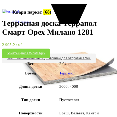
Увеличить
Кварц паркет
(68)
Террасная доска Террапол
68 товаров
Смарт Орех Милано 1281
2 905
₽
/ м²
Узнать цену в WhatsApp
Текст автоматически подготовлен для отправки в WA
Вес
2.04 кг
Бренд
Террапол
Длина доски
3000, 4000
Тип доски
Пустотелая
Поверхности
Браш, Вельвет, Кантри