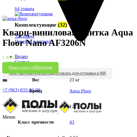
64 товара
Увеличить
Комплектующие
(32)
Кварц-виниловая плитка Aqua
32 товара
Floor Nano AF3206N
Перейти в каталог
Видео
1 950
₽
/ м²
Статьи
Контакты
Узнать цену в WhatsApp
Текст автоматически подготовлен для отправки в WA
Вес
23 кг
+7 (963) 833-50-99
Бренд
Aqua Floor
Длина доски
1221
Меню
Класс прочности
43