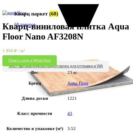
Увеличить
Кварц паркет
(68)
Кварц-виниловая плитка Aqua
68 товаров
Floor Nano AF3208N
1 950
₽
/ м²
Узнать цену в WhatsApp
Текст автоматически подготовлен для отправки в WA
Вес
23 кг
Бренд
Aqua Floor
Длина доски
1221
Класс прочности
43
Количество в упаковке (м²)
3.52