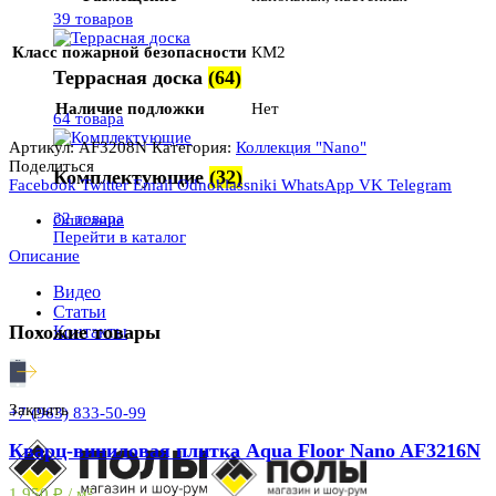
39 товаров
Класс пожарной безопасности
КМ2
Террасная доска
(64)
Наличие подложки
Нет
64 товара
Артикул:
AF3208N
Категория:
Коллекция "Nano"
Поделиться
Комплектующие
(32)
Facebook
Twitter
Email
Odnoklassniki
WhatsApp
VK
Telegram
32 товара
Описание
Перейти в каталог
Описание
Видео
Статьи
Похожие товары
Контакты
Закрыть
+7 (963) 833-50-99
Кварц-виниловая плитка Aqua Floor Nano AF3216N
1 950
₽
/ м²