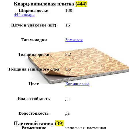
Кварц-виниловая плитка
(444)
Ширина доски
180
444 товара
Штук в упаковке (шт)
16
Тип укладки
Замковая
Толщина доски
3.2
Толщина защитного слоя
0.5
Цвет
Коричневый
Влагостойкость
да
Водостойкость
да
Плетеный винил
(39)
Размещение
напольная, настенная