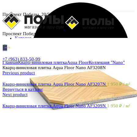
Проспект Победы, 20/5
Проспект Победы, 20/5
Каталог
+7 (963) 833-50-99
Главная
Кварц-виниловая плитка
Aqua Floor
Коллекция "Nano"
Кварц-виниловая плитка Aqua Floor Nano AF3208N
Previous product
Кварц-виниловая плитка Aqua Floor Nano AF3207N
1 950
₽
/ м²
Вернуться в каталог
Next product
Кварц-виниловая плитка Aqua Floor Nano AF3209N
1 950
₽
/ м²