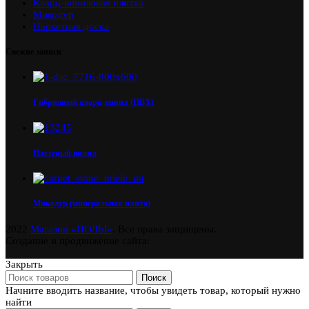
Кварц-виниловая плитка
Микодур
Паркетная доска
Свежие записи
Гибридный кварц-винил (ПВХ)
Плетеный винил
Микодур (минеральная плита)
2022
Магазин «ПОЛЫ»
. Все права защищены.
Создание и продвижение сайта:
Закрыть
Поиск
Начните вводить название, чтобы увидеть товар, который нужно
найти