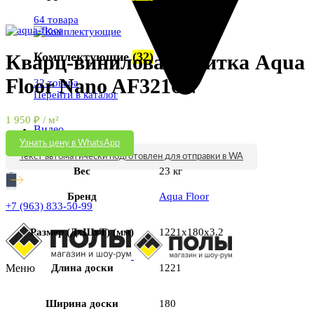
Увеличить
64 товара
Комплектующие
(32)
Кварц-виниловая плитка Aqua
Floor Nano AF3216N
32 товара
Перейти в каталог
1 950
₽
/ м²
Видео
Статьи
Узнать цену в WhatsApp
Контакты
Текст автоматически подготовлен для отправки в WA
Вес
23 кг
Бренд
Aqua Floor
+7 (963) 833-50-99
Размер (ДхШхТ) (мм)
1221x180x3.2
Меню
Длина доски
1221
Ширина доски
180