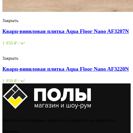
Закрыть
Кварц-виниловая плитка Aqua Floor Nano AF3207N
1 950
₽
/ м²
Закрыть
Кварц-виниловая плитка Aqua Floor Nano AF3220N
1 950
₽
/ м²
Магазин качественных напольных покрытий на Камчатке.
Контакты