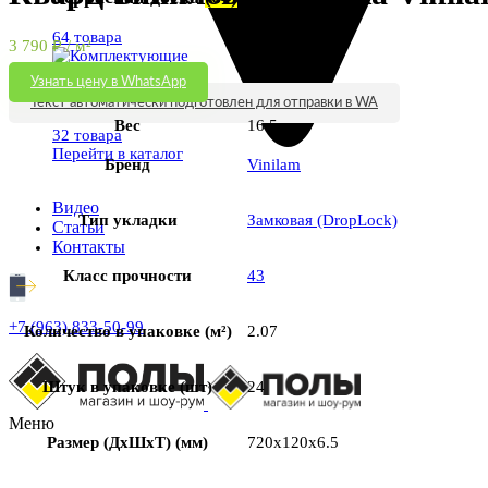
64 товара
3 790
₽
/ м²
Узнать цену в WhatsApp
Комплектующие
(32)
Текст автоматически подготовлен для отправки в WA
Вес
16.5 кг
32 товара
Перейти в каталог
Бренд
Vinilam
Видео
Тип укладки
Замковая (DropLock)
Статьи
Контакты
Класс прочности
43
+7 (963) 833-50-99
Количество в упаковке (м²)
2.07
Штук в упаковке (шт)
24
Меню
Размер (ДхШхТ) (мм)
720x120x6.5