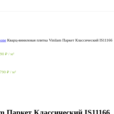
bone
Кварц-виниловая плитка Vinilam Паркет Классический IS11166
790
₽
/ м²
 790
₽
/ м²
m Паркет Классический IS11166