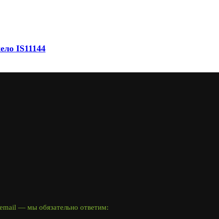
ело IS11144
email — мы обязательно ответим: