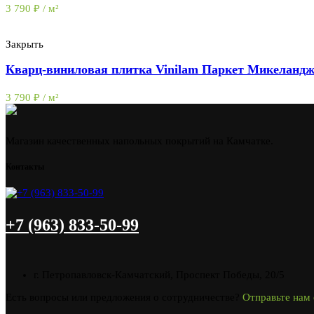
3 790
₽
/ м²
Закрыть
Кварц-виниловая плитка Vinilam Паркет Микеландж
3 790
₽
/ м²
Магазин качественных напольных покрытий на Камчатке.
Контакты
+7 (963) 833-50-99
г. Петропавловск-Камчатский, Проспект Победы, 20/5
Есть вопросы или предложения о сотрудничестве?
Отправьте нам 