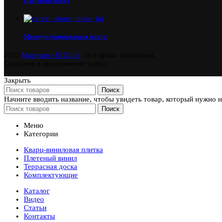
Плетеный винил
Микодур (минеральная плита)
2022
Магазин «ПОЛЫ»
. Все права защищены.
Создание и продвижение сайта:
Закрыть
Поиск
Начните вводить название, чтобы увидеть товар, который нужно 
Поиск
Меню
Категории
Кварц-виниловая плитка
Плетеный винил
Террасная доска
Комплектующие
Каталог
Видео
Статьи
Контакты