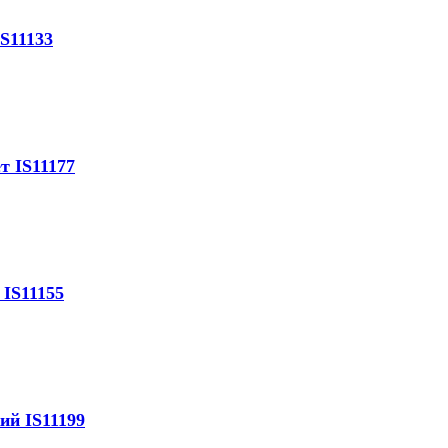
S11133
т IS11177
IS11155
ий IS11199