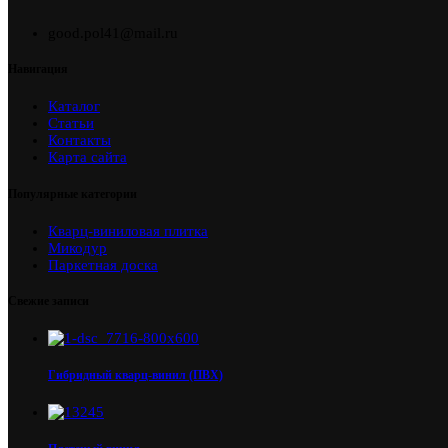
good.pol41@mail.ru
Навигация
Каталог
Статьи
Контакты
Карта сайта
Популярные категории
Кварц-виниловая плитка
Микодур
Паркетная доска
Свежие записи
Гибридный кварц-винил (ПВХ)