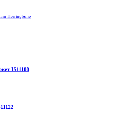
lam Herringbone
кет IS11188
11122