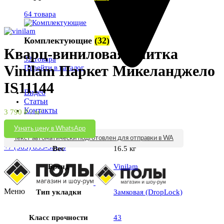
64 товара
Увеличить
Комплектующие
(32)
Кварц-виниловая плитка
32 товара
Vinilam Паркет Микеланджело
Перейти в каталог
IS11144
Видео
Статьи
Контакты
3 790
₽
/ м²
Узнать цену в WhatsApp
Текст автоматически подготовлен для отправки в WA
+7 (963) 833-50-99
Вес
16.5 кг
Бренд
Vinilam
Меню
Тип укладки
Замковая (DropLock)
Класс прочности
43