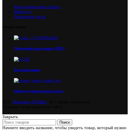
Кварц-виниловая плитка
Микодур
Паркетная доска
Свежие записи
Гибридный кварц-винил (ПВХ)
Плетеный винил
Микодур (минеральная плита)
2022
Магазин «ПОЛЫ»
. Все права защищены.
Создание и продвижение сайта:
Закрыть
Поиск
Начните вводить название, чтобы увидеть товар, который нужно