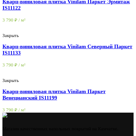
Кварц-виниловая плитка Vinilam Паркет Эрмитаж
IS11122
3 790
₽
/ м²
Закрыть
Кварц-виниловая плитка Vinilam Северный Паркет
IS11133
3 790
₽
/ м²
Закрыть
Кварц-виниловая плитка Vinilam Паркет
Венецианский IS11199
3 790
₽
/ м²
Магазин качественных напольных покрытий на Камчатке.