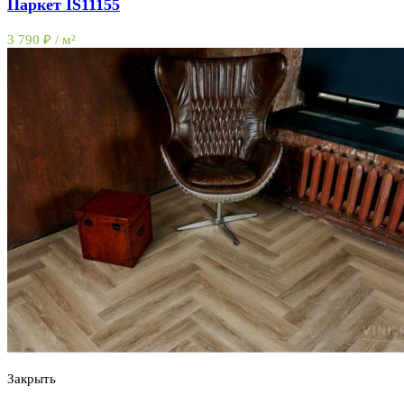
Паркет IS11155
3 790
₽
/ м²
Закрыть