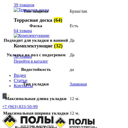
39 товаров
Тип защиты
Браш/лак
Террасная доска
(64)
Фаска
Есть
64 товара
Подходит для укладки в ванной
Да
Комплектующие
(32)
Укладка на пол c подогревом
Да
32 товара
Перейти в каталог
Водостойкость
да
Видео
Статьи
Тип укладки
Замковая
Контакты
Максимальная длина укладки
12 м.
+7 (963) 833-50-99
Максимальная ширина укладки
12 м.
Размер (ДхШхТ) (мм)
635*127*5 мм