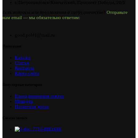
г. Петропавловск-Камчатский, Проспект Победы, 20/5
Есть вопросы или предложения о сотрудничестве?
Отправьте
нам email — мы обязательно ответим:
good.pol41@mail.ru
Навигация
Каталог
Статьи
Контакты
Карта сайта
Популярные категории
Кварц-виниловая плитка
Микодур
Паркетная доска
Свежие записи