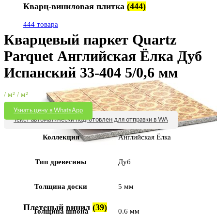
Кварц-виниловая плитка
(444)
Увеличить
444 товара
Кварцевый паркет Quartz
Parquet Английская Ёлка Дуб
Испанский 33-404 5/0,6 мм
/ м² / м²
Узнать цену в WhatsApp
Текст автоматически подготовлен для отправки в WA
Коллекция
Английская Ёлка
Тип древесины
Дуб
Толщина доски
5 мм
Плетеный винил
(39)
Толщина шпона
0.6 мм