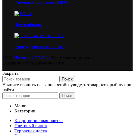
Гибридный кварц-винил (ПВХ)
Плетеный винил
Микодур (минеральная плита)
2022
Магазин «ПОЛЫ»
. Все права защищены.
Создание и продвижение сайта:
Закрыть
Поиск
Начните вводить название, чтобы увидеть товар, который нужно
найти
Поиск
Меню
Категории
Кварц-виниловая плитка
Плетеный винил
Террасная доска