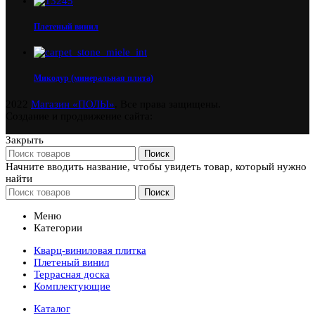
Плетеный винил
Микодур (минеральная плита)
2022
Магазин «ПОЛЫ»
. Все права защищены.
Создание и продвижение сайта:
Закрыть
Поиск
Начните вводить название, чтобы увидеть товар, который нужно
найти
Поиск
Меню
Категории
Кварц-виниловая плитка
Плетеный винил
Террасная доска
Комплектующие
Каталог