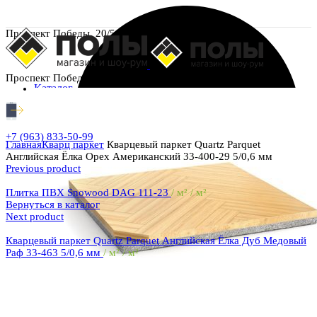
Проспект Победы, 20/5
Проспект Победы, 20/5
Каталог
+7 (963) 833-50-99
Главная
Кварц паркет
Кварцевый паркет Quartz Parquet
Английская Ёлка Орех Американский 33-400-29 5/0,6 мм
Previous product
Плитка ПВХ Snowood DAG 111-23
/ м² / м²
Вернуться в каталог
Next product
Кварцевый паркет Quartz Parquet Английская Ёлка Дуб Медовый
Раф 33-463 5/0,6 мм
/ м² / м²