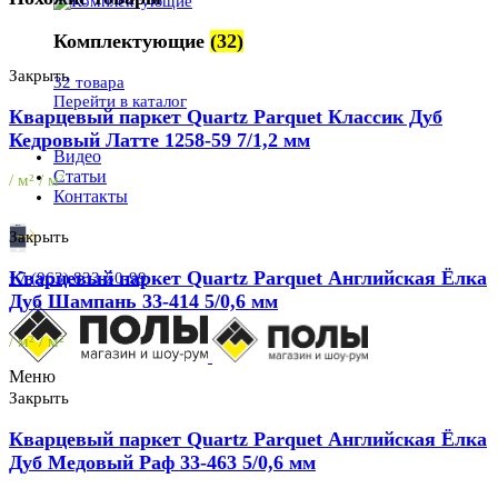
Комплектующие
(32)
Закрыть
32 товара
Перейти в каталог
Кварцевый паркет Quartz Parquet Классик Дуб
Кедровый Латте 1258-59 7/1,2 мм
Видео
Статьи
/ м² / м²
Контакты
Закрыть
Кварцевый паркет Quartz Parquet Английская Ёлка
+7 (963) 833-50-99
Дуб Шампань 33-414 5/0,6 мм
/ м² / м²
Меню
Закрыть
Кварцевый паркет Quartz Parquet Английская Ёлка
Дуб Медовый Раф 33-463 5/0,6 мм