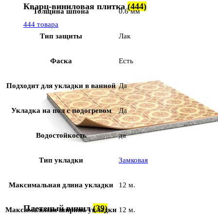
Кварц-виниловая плитка
(444)
Толщина шпона
0.6 мм
444 товара
Тип защиты
Лак
Фаска
Есть
Подходит для укладки в ванной
Да
Укладка на пол c подогревом
Да
Водостойкость
да
Тип укладки
Замковая
Максимальная длина укладки
12 м.
Плетеный винил
(39)
Максимальная ширина укладки
12 м.