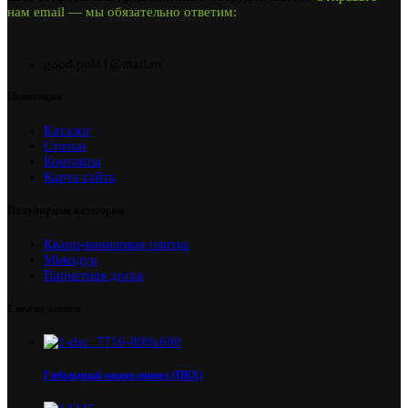
нам email — мы обязательно ответим:
good.pol41@mail.ru
Навигация
Каталог
Статьи
Контакты
Карта сайта
Популярные категории
Кварц-виниловая плитка
Микодур
Паркетная доска
Свежие записи
Гибридный кварц-винил (ПВХ)