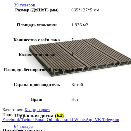
39 товаров
Размер (ДхШхТ) (мм)
635*127*5 мм
Площадь упаковки
1.936 м2
Количество слоёв лака
7
Количество полос
1
Площадь беспороговой укладки
144 кв.м.
Страна производитель
Китай
Браш
Нет
Категория:
Кварц паркет
Поделиться
Террасная доска
(64)
Facebook
Twitter
Email
Odnoklassniki
WhatsApp
VK
Telegram
64 товара
Похожие товары