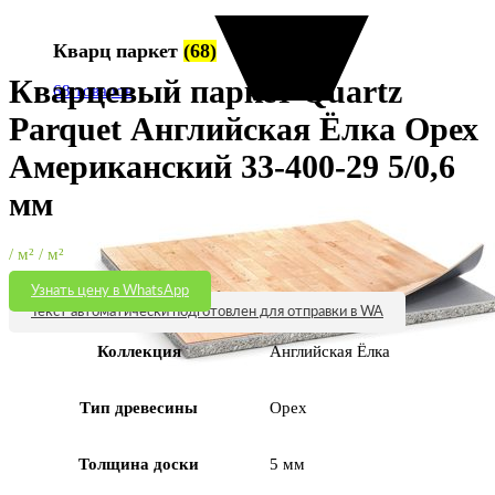
Увеличить
Кварц паркет
(68)
Кварцевый паркет Quartz
68 товаров
Parquet Английская Ёлка Орех
Американский 33-400-29 5/0,6
мм
/ м² / м²
Узнать цену в WhatsApp
Текст автоматически подготовлен для отправки в WA
Коллекция
Английская Ёлка
Тип древесины
Орех
Толщина доски
5 мм