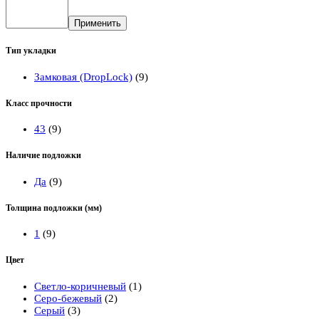
Применить
Тип укладки
Замковая (DropLock)
(9)
Класс прочности
43
(9)
Наличие подложки
Да
(9)
Толщина подложки (мм)
1
(9)
Цвет
Светло-коричневый
(1)
Серо-бежевый
(2)
Серый
(3)