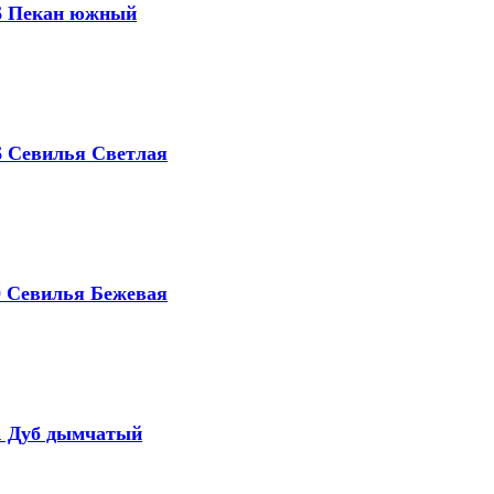
16 Пекан южный
46 Севилья Светлая
10 Севилья Бежевая
01 Дуб дымчатый