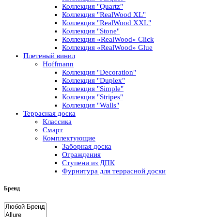
Коллекция "Quartz"
Коллекция "RealWood XL"
Коллекция "RealWood XXL"
Коллекция "Stone"
Коллекция «RealWood» Click
Коллекция «RealWood» Glue
Плетеный винил
Hoffmann
Коллекция "Decoration"
Коллекция "Duplex"
Коллекция "Simple"
Коллекция "Stripes"
Коллекция "Walls"
Террасная доска
Классика
Смарт
Комплектующие
Заборная доска
Ограждения
Ступени из ДПК
Фурнитура для террасной доски
Бренд