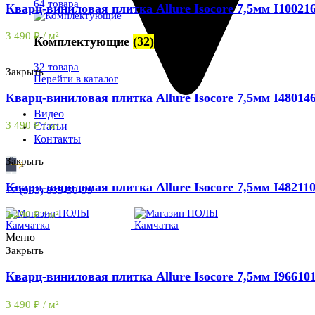
64 товара
Кварц-виниловая плитка Allure Isocore 7,5мм I1002
3 490
₽
/ м²
Комплектующие
(32)
32 товара
Закрыть
Перейти в каталог
Кварц-виниловая плитка Allure Isocore 7,5мм I4801
Видео
3 490
₽
/ м²
Статьи
Контакты
Закрыть
Кварц-виниловая плитка Allure Isocore 7,5мм I4821
+7 (963) 833-50-99
3 490
₽
/ м²
Меню
Закрыть
Кварц-виниловая плитка Allure Isocore 7,5мм I9661
3 490
₽
/ м²