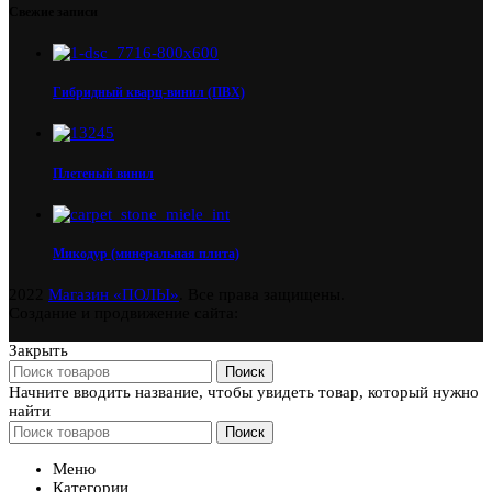
Свежие записи
Гибридный кварц-винил (ПВХ)
Плетеный винил
Микодур (минеральная плита)
2022
Магазин «ПОЛЫ»
. Все права защищены.
Создание и продвижение сайта:
Закрыть
Поиск
Начните вводить название, чтобы увидеть товар, который нужно
найти
Поиск
Меню
Категории