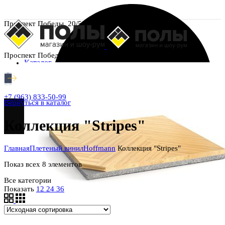
Проспект Победы, 20/5
Проспект Победы, 20/5
Каталог
+7 (963) 833-50-99
Вернуться в каталог
Коллекция "Stripes"
Главная
Плетеный винил
Hoffmann
Коллекция "Stripes"
Показ всех 8 элементов
Все категории
Показать
12
24
36