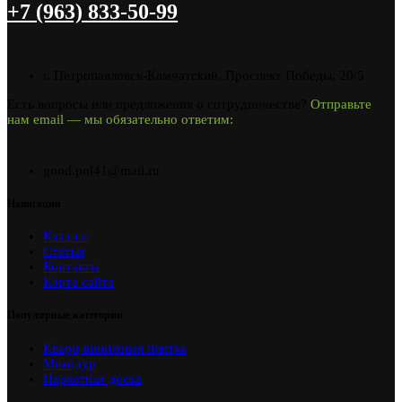
+7 (963) 833-50-99
г. Петропавловск-Камчатский, Проспект Победы, 20/5
Есть вопросы или предложения о сотрудничестве?
Отправьте
нам email — мы обязательно ответим:
good.pol41@mail.ru
Навигация
Каталог
Статьи
Контакты
Карта сайта
Популярные категории
Кварц-виниловая плитка
Микодур
Паркетная доска