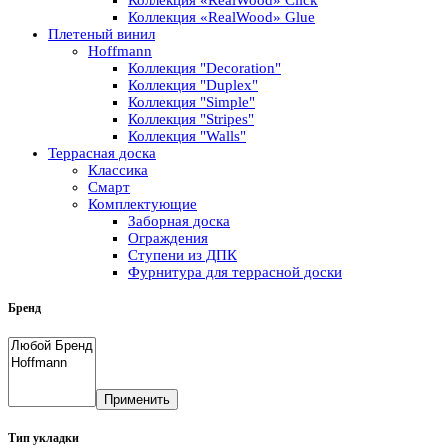
Коллекция «RealWood» Glue
Плетеный винил
Hoffmann
Коллекция "Decoration"
Коллекция "Duplex"
Коллекция "Simple"
Коллекция "Stripes"
Коллекция "Walls"
Террасная доска
Классика
Смарт
Комплектующие
Заборная доска
Ограждения
Ступени из ДПК
Фурнитура для террасной доски
Бренд
Применить
Тип укладки