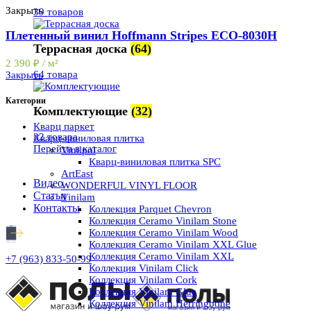
Закрыть
39 товаров
Плетенный винил Hoffmann Stripes ECO-8030H
Террасная доска
(64)
2 390
₽
/ м²
64 товара
Закрыть
Категории
Комплектующие
(32)
Кварц паркет
32 товара
Кварц-виниловая плитка
Перейти в каталог
Vinilpol
Кварц-виниловая плитка SPC
ArtEast
Видео
WONDERFUL VINYL FLOOR
Статьи
Vinilam
Контакты
Коллекция Parquet Chevron
Коллекция Ceramo Vinilam Stone
Коллекция Ceramo Vinilam Wood
Коллекция Ceramo Vinilam XXL Glue
Коллекция Ceramo Vinilam XXL
+7 (963) 833-50-99
Коллекция Vinilam Click
Коллекция Vinilam Cork
Коллекция Vinilam Glue
Коллекция Vinilam Herringbone