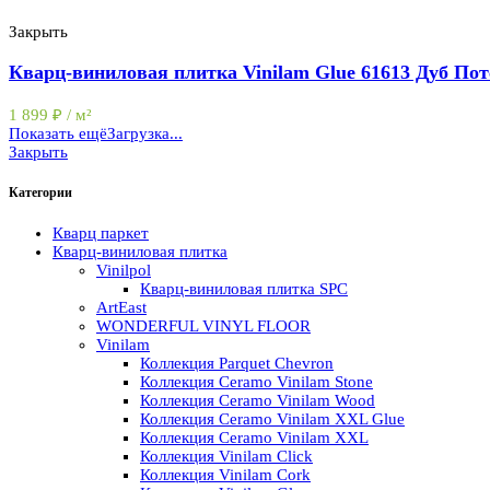
Закрыть
Кварц-виниловая плитка Vinilam Glue 61613 Дуб По
1 899
₽
/ м²
Показать ещё
Загрузка...
Закрыть
Категории
Кварц паркет
Кварц-виниловая плитка
Vinilpol
Кварц-виниловая плитка SPC
ArtEast
WONDERFUL VINYL FLOOR
Vinilam
Коллекция Parquet Chevron
Коллекция Ceramo Vinilam Stone
Коллекция Ceramo Vinilam Wood
Коллекция Ceramo Vinilam XXL Glue
Коллекция Ceramo Vinilam XXL
Коллекция Vinilam Click
Коллекция Vinilam Cork