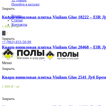
32 товара
Перейти в каталог
Закрыть
Видео
Кварц-виниловая плитка Vinilam Glue 18222 – EIR Д
Статьи
Контакты
1 899
₽
/ м²
Закрыть
+7 (963) 833-50-99
Кварц-виниловая плитка Vinilam Glue 20468 – EIR Д
1 899
₽
/ м²
Меню
Закрыть
Кварц-виниловая плитка Vinilam Glue 2541 Дуб Бре
1 899
₽
/ м²
Закрыть