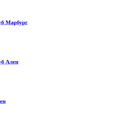
уб Марбург
уб Ален
мен