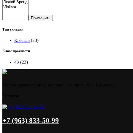
Применить
Тип укладки
Клеевая
(23)
Класс прочности
43
(23)
Магазин качественных напольных покрытий на Камчатке.
Контакты
+7 (963) 833-50-99