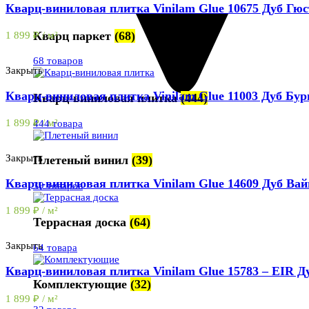
Кварц-виниловая плитка Vinilam Glue 10675 Дуб Гю
Кварц паркет
(68)
1 899
₽
/ м²
68 товаров
Закрыть
Кварц-виниловая плитка Vinilam Glue 11003 Дуб Бур
Кварц-виниловая плитка
(444)
1 899
₽
/ м²
444 товара
Закрыть
Плетеный винил
(39)
Кварц-виниловая плитка Vinilam Glue 14609 Дуб Ва
39 товаров
1 899
₽
/ м²
Террасная доска
(64)
Закрыть
64 товара
Кварц-виниловая плитка Vinilam Glue 15783 – EIR Д
Комплектующие
(32)
1 899
₽
/ м²