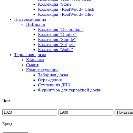
Коллекция "Stone"
Коллекция «RealWood» Click
Коллекция «RealWood» Glue
Плетеный винил
Hoffmann
Коллекция "Decoration"
Коллекция "Duplex"
Коллекция "Simple"
Коллекция "Stripes"
Коллекция "Walls"
Террасная доска
Классика
Смарт
Комплектующие
Заборная доска
Ограждения
Ступени из ДПК
Фурнитура для террасной доски
Цена
Показат
Бренд