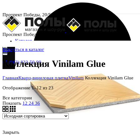
Проспект Победы, 20/5
Проспект Победы, 20/5
Каталог
Вернуться в каталог
Коллекция Vinilam Glue
+7 (963) 833-50-99
Главная
Кварц-виниловая плитка
Vinilam
Коллекция Vinilam Glue
Отображение 1–12 из 23
Все категории
Показать
12
24
36
Закрыть