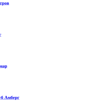
стров
г
ймар
уб Амберг